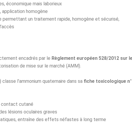
ces, économique mais laborieux
e, application homogène
e permettant un traitement rapide, homogène et sécurisé,
 d’accès
ictement encadrés par le
Règlement européen 528/2012 sur l
utorisation de mise sur le marché (AMM).
S) classe l’ammonium quaternaire dans sa
fiche toxicologique n
e contact cutané
des lésions oculaires graves
atiques, entraîne des effets néfastes à long terme