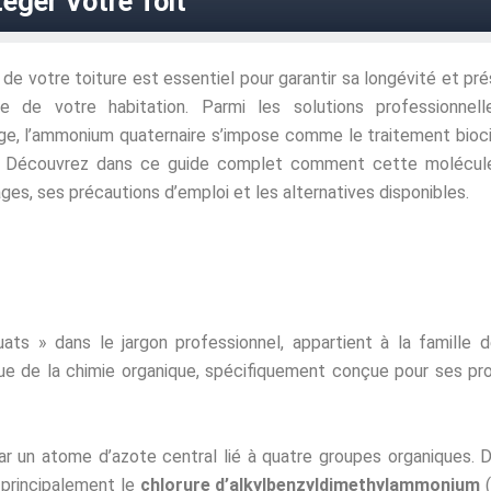
éger Votre Toit
n de votre toiture est essentiel pour garantir sa longévité et pr
que de votre habitation. Parmi les solutions professionnel
e, l’ammonium quaternaire s’impose comme le traitement bioc
. Découvrez dans ce guide complet comment cette molécule
ges, ses précautions d’emploi et les alternatives disponibles.
s » dans le jargon professionnel, appartient à la famille d
sue de la chimie organique, spécifiquement conçue pour ses pr
ar un atome d’azote central lié à quatre groupes organiques. 
 principalement le
chlorure d’alkylbenzyldimethylammonium
(