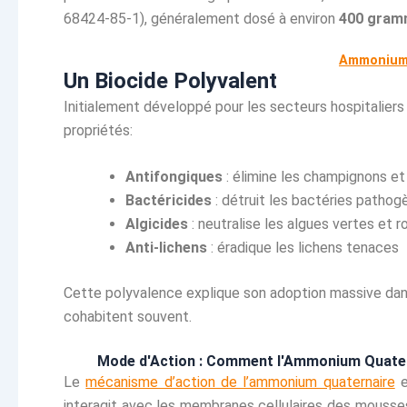
68424-85-1), généralement dosé à environ
400 gramm
Ammonium 
Un Biocide Polyvalent
Initialement développé pour les secteurs hospitaliers
propriétés:
Antifongiques
: élimine les champignons et
Bactéricides
: détruit les bactéries pathog
Algicides
: neutralise les algues vertes et 
Anti-lichens
: éradique les lichens tenaces
Cette polyvalence explique son adoption massive dans
cohabitent souvent.
Mode d'Action : Comment l'Ammonium Quatern
Le
mécanisme d’action de l’ammonium quaternaire
e
interagit avec les membranes cellulaires des mousses