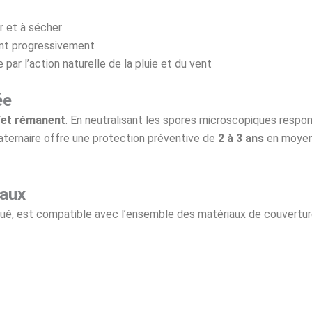
r et à sécher
ent progressivement
par l’action naturelle de la pluie et du vent
ée
fet rémanent
. En neutralisant les spores microscopiques respo
aternaire offre une protection préventive de
2 à 3 ans
en moyen
iaux
ué, est compatible avec l’ensemble des matériaux de couvertur