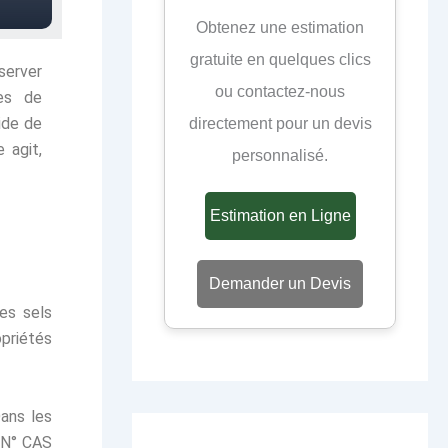
Obtenez une estimation
gratuite en quelques clics
éserver
ou contactez-nous
les de
ide de
directement pour un devis
 agit,
personnalisé.
Estimation en Ligne
Demander un Devis
es sels
opriétés
Dans les
N° CAS