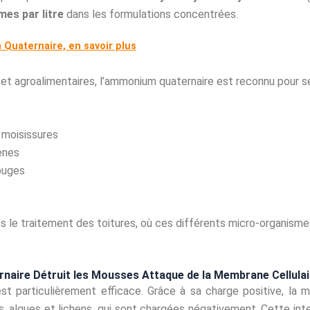
es par litre
dans les formulations concentrées.
Quaternaire, en savoir plus
 et agroalimentaires, l’ammonium quaternaire est reconnu pour s
 moisissures
ènes
rouges
 le traitement des toitures, où ces différents micro-organisme
aire Détruit les Mousses Attaque de la Membrane Cellulai
st particulièrement efficace. Grâce à sa charge positive, la 
, algues et lichens, qui sont chargées négativement. Cette int