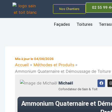
Aller
02 55 99 4
au
Nos Chantiers
contenu
Façades
Toitures
Terras
Mis à jour le 04/06/2026
Accueil
Méthodes et Produits
Ammonium Quaternaire et Démoussage de Toiture :
F
I
Michaël
a
c
Cofondateur de Sain & Toit
e
b
o
Ammonium Quaternaire et Démou
o
k