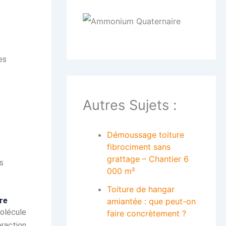
es
Autres Sujets :
Démoussage toiture
fibrociment sans
grattage – Chantier 6
s
000 m²
Toiture de hangar
re
amiantée : que peut-on
molécule
faire concrètement ?
eraction