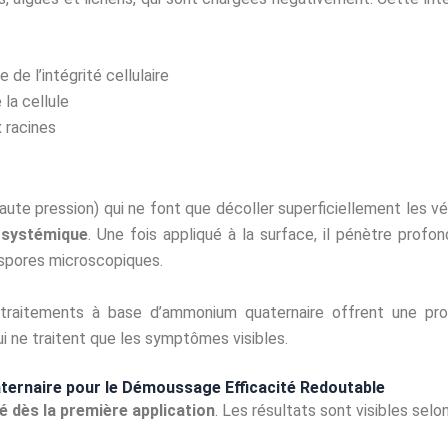
e de l’intégrité cellulaire
la cellule
x racines
ute pression) qui ne font que décoller superficiellement les v
 systémique
. Une fois appliqué à la surface, il pénètre prof
s spores microscopiques.
 traitements à base d’ammonium quaternaire offrent une pro
 ne traitent que les symptômes visibles.
ernaire pour le Démoussage Efficacité Redoutable
té dès la première application
. Les résultats sont visibles selo