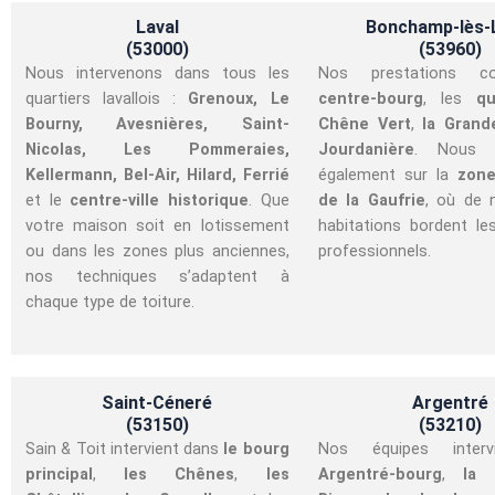
Laval
Bonchamp-lès-
(53000)
(53960)
Nous intervenons dans tous les
Nos prestations c
quartiers lavallois :
Grenoux, Le
centre-bourg
, les
qu
Bourny, Avesnières, Saint-
Chêne Vert
,
la Grand
Nicolas, Les Pommeraies,
Jourdanière
. Nous i
Kellermann, Bel-Air, Hilard, Ferrié
également sur la
zone
et le
centre-ville historique
. Que
de la Gaufrie
, où de 
votre maison soit en lotissement
habitations bordent le
ou dans les zones plus anciennes,
professionnels.
nos techniques s’adaptent à
chaque type de toiture.
Saint-Céneré
Argentré
(53150)
(53210)
Sain & Toit intervient dans
le bourg
Nos équipes interv
principal
,
les Chênes
,
les
Argentré-bourg
,
la 