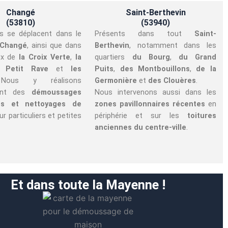
Changé
Saint-Berthevin
(53810)
(53940)
s se déplacent dans le
Présents dans tout
Saint-
 Changé
, ainsi que dans
Berthevin
, notamment dans les
ux de
la Croix Verte
,
la
quartiers
du Bourg
,
du Grand
e Petit Rave
et
les
Puits
,
des Montbouillons
,
de la
Nous y réalisons
Germonière
et
des Clouères
.
ment des
démoussages
Nous intervenons aussi dans les
es et nettoyages de
zones pavillonnaires récentes
en
r particuliers et petites
périphérie et sur les
toitures
anciennes du centre-ville
.
Et dans toute la Mayenne !