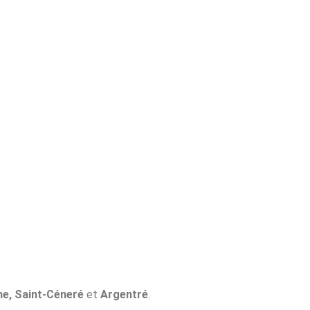
ne, Saint-Céneré
et
Argentré
.