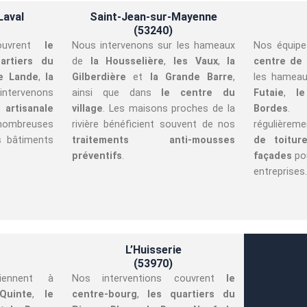
Laval
Saint-Jean-sur-Mayenne
(53240)
ouvrent
le
Nous intervenons sur les hameaux
Nos équipe
artiers du
de
la Housselière
,
les Vaux
,
la
centre de
e Lande
,
la
Gilberdière
et
la Grande Barre
,
les hamea
ntervenons
ainsi que dans
le centre du
Futaie
,
l
 artisanale
village
. Les maisons proches de la
Bordes
. 
nombreuses
rivière bénéficient souvent de nos
régulière
s bâtiments
traitements anti-mousses
de toitur
préventifs
.
façades
pou
entreprises.
L’Huisserie
(53970)
iennent à
Nos interventions couvrent
le
Quinte
,
le
centre-bourg
,
les quartiers du