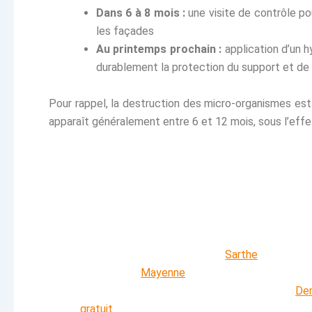
Dans 6 à 8 mois :
une visite de contrôle pour
les façades
Au printemps prochain :
application d’un h
durablement la protection du support et de 
Pour rappel, la destruction des micro-organismes est 
apparaît généralement entre 6 et 12 mois, sous l’effet
Votre toiture ou vos faça
besoin d'un entretien ?
Nos équipes interviennent en
Sarthe
et dans l
limitrophes (
Mayenne
, Orne, Loir-et-Cher) ave
douces et respectueuses de vos matériaux.
Dem
gratuit