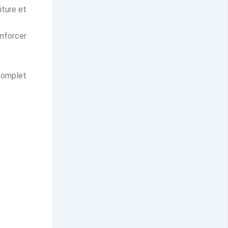
iture et
enforcer
 complet