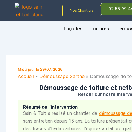
Aller
02 55 99 4
au
Nos Chantiers
contenu
Façades
Toitures
Terras
Mis à jour le 29/07/2026
Accueil
Démoussage Sarthe
Démoussage de toit
Démoussage de toiture et netto
Retour sur notre interve
Résumé de l'intervention
Sain & Toit a réalisé un chantier de
démoussage de 
sans entretien depuis 15 ans. La toiture présentait du
des traces d’hydrocarbures. L’équipe a d’abord g