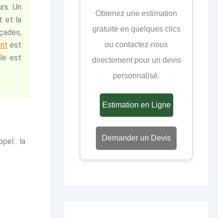
urs. Un
Obtenez une estimation
t et la
gratuite en quelques clics
çades,
ou contactez-nous
ent
est
le est
directement pour un devis
personnalisé.
Estimation en Ligne
Demander un Devis
pel : la