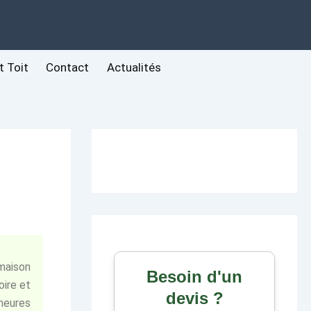
t Toit
Contact
Actualités
maison
Besoin d'un
oire et
devis ?
heures