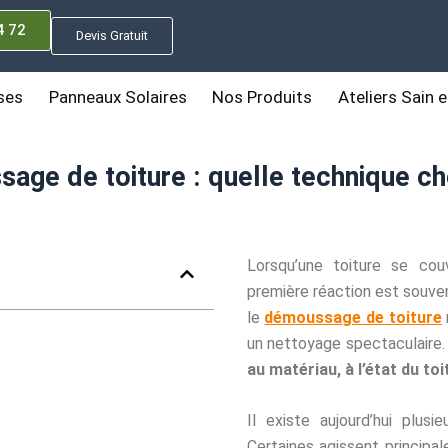
4 72
Devis Gratuit
ses
Panneaux Solaires
Nos Produits
Ateliers Sain e
e de toiture : quelle technique choi
Lorsqu’une toiture se cou
première réaction est souven
le
démoussage de toiture
un nettoyage spectaculaire. I
au matériau, à l’état du to
Il existe aujourd’hui plus
Certaines agissent principa