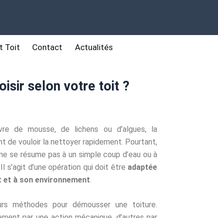
t Toit
Contact
Actualités
sir selon votre toit ?
vre de mousse, de lichens ou d’algues, la
t de vouloir la nettoyer rapidement. Pourtant,
ne se résume pas à un simple coup d’eau ou à
l s’agit d’une opération qui doit être
adaptée
it et à son environnement
.
ieurs méthodes pour démousser une toiture.
lement par une action mécanique, d’autres par