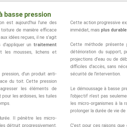
à basse pression
n est aujourd’hui l’une des
Cette action progressive exp
 toiture de manière efficace
immédiat, mais
plus durable
ux idées reçues, il ne s’agit
Cette méthode présente pl
s d’appliquer un
traitement
détérioration du support, p
t les mousses, lichens et
projections d’eau ou de déb
difficiles d’accès, sans néc
 pression, d’un produit anti-
sécurité de l’intervention.
ace du toit. Cette pression
Le démoussage à basse pre
 agresser les éléments de
l’objectif n’est pas seuleme
pour les ardoises, les tuiles
les micro-organismes à la rac
temps.
prolonger la durée de vie de l
durée. Il pénètre les micro-
C’est pour ces raisons que 
es détruit progressivement.