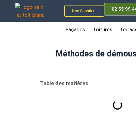
Aller
02 55 99 4
au
Nos Chantiers
contenu
Façades
Toitures
Terras
Méthodes de démoussag
Table des matières