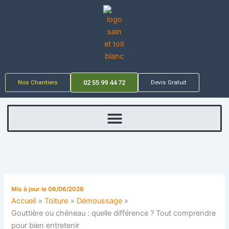
Aller
au
contenu
Nos Chantiers
02 55 99 44 72
Devis Gratuit
Mis à jour le 06/06/2026
Accueil
Toiture
Démoussage
Gouttière ou chéneau : quelle différence ? Tout comprendre
pour bien entretenir