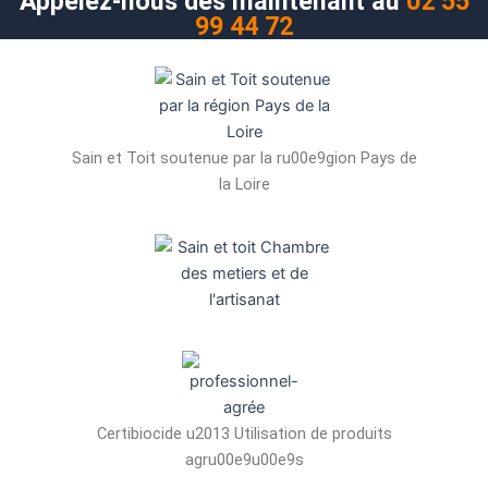
Appelez-nous dès maintenant au
02 55
99 44 72
Sain et Toit soutenue par la ru00e9gion Pays de
la Loire
Certibiocide u2013 Utilisation de produits
agru00e9u00e9s