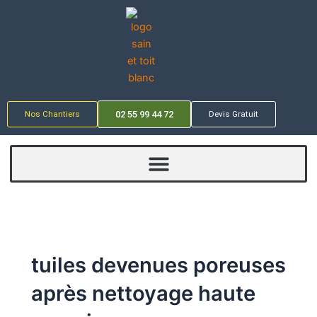
Aller
au
contenu
Nos Chantiers
02 55 99 44 72
Devis Gratuit
tuiles devenues poreuses
après nettoyage haute