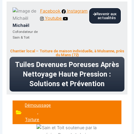
Facebook
Instagram
Revenir aux
Youtube
actualités
Michaël
Cofondateur de
Sain & Toit
Chantier local – Toiture de maison individuelle, à Mulsanne, près
du Mans (72)
Tuiles Devenues Poreuses Après
Nettoyage Haute Pression :
Solutions et Prévention
Démoussage
,
Toiture