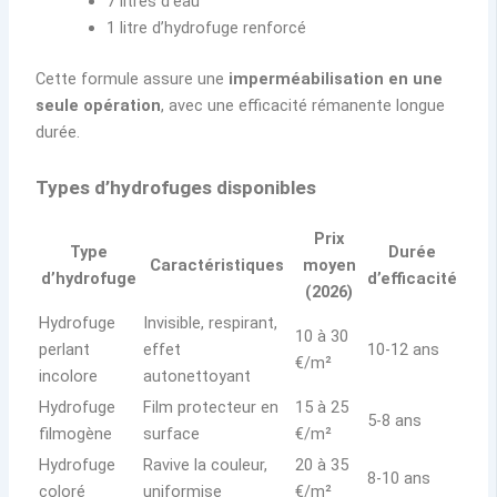
7 litres d’eau
1 litre d’hydrofuge renforcé
Cette formule assure une
imperméabilisation en une
seule opération
, avec une efficacité rémanente longue
durée.
Types d’hydrofuges disponibles
Prix
Type
Durée
Caractéristiques
moyen
d’hydrofuge
d’efficacité
(2026)
Hydrofuge
Invisible, respirant,
10 à 30
perlant
effet
10-12 ans
€/m²
incolore
autonettoyant
Hydrofuge
Film protecteur en
15 à 25
5-8 ans
filmogène
surface
€/m²
Hydrofuge
Ravive la couleur,
20 à 35
8-10 ans
coloré
uniformise
€/m²