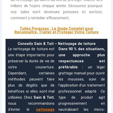
milliers de foyers chaque année. Découvrez pourquoi
vos tuiles sont devenues poreuses et surtout,
comment y remédier efficacement.
Tuiles Poreuses : Le Guide Complet pour
Reconnaître, Traiter et Protéger Votre Toiture
Conseils Sain & Toit – Nettoyage de toiture
Le nettoyage de toiture est
Dans
90 % des situations
,
une étape importante pour
une approche plus
préserver la durée de vie de
respectueuse est
votre couverture.
préférable :
un
léger
Cependant, certaines
grattage manuel pour ouvrir
méthodes peuvent faire
les mousses
, suivi de
plus de dégâts que de
l’application d’un
traitement
bénéfices si elles sont mal
professionnel adapté
. Ce
utilisées.
Chez
Sain & Toit
,
type de produit agit
nous recommandons
progressivement en
d’éviter le
nettoyage
neutralisant les micro-