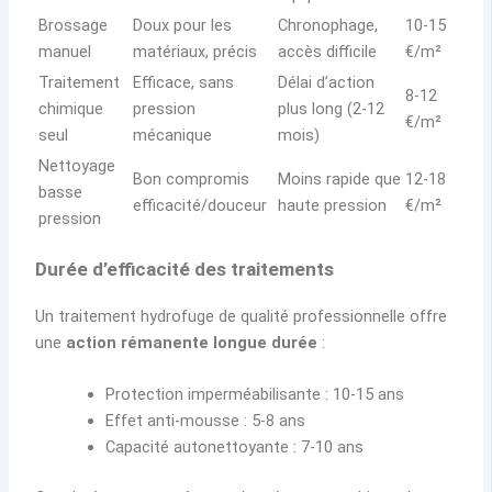
Brossage
Doux pour les
Chronophage,
10-15
manuel
matériaux, précis
accès difficile
€/m²
Traitement
Efficace, sans
Délai d’action
8-12
chimique
pression
plus long (2-12
€/m²
seul
mécanique
mois)
Nettoyage
Bon compromis
Moins rapide que
12-18
basse
efficacité/douceur
haute pression
€/m²
pression
Durée d’efficacité des traitements
Un traitement hydrofuge de qualité professionnelle offre
une
action rémanente longue durée
:
Protection imperméabilisante : 10-15 ans
Effet anti-mousse : 5-8 ans
Capacité autonettoyante : 7-10 ans