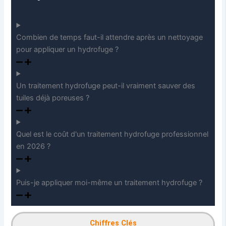
Combien de temps faut-il attendre après un nettoyage
pour appliquer un hydrofuge ?
Un traitement hydrofuge peut-il vraiment sauver des
tuiles déjà poreuses ?
Quel est le coût d'un traitement hydrofuge professionnel
en 2026 ?
Puis-je appliquer moi-même un traitement hydrofuge ?
Chiffres Clés